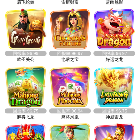
眉飞蛇舞
宙斯财富
蓝幽魅影
回报率
96.99
回报率
96.97
回报率
96.97
武圣关公
艳后之宝
好运龙龙
回报率
96.75
回报率
96.94
回报率
96.75
麻将飞龙
麻将凤凰
神威雷龙