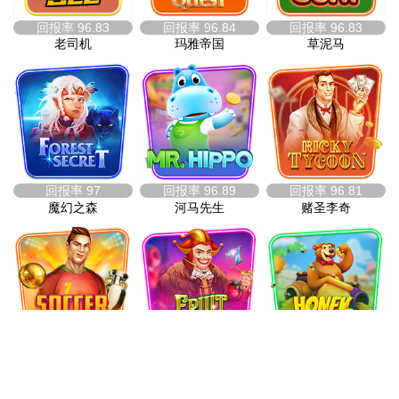
回报率
96.83
回报率
96.84
回报率
96.83
老司机
玛雅帝国
草泥马
回报率
97
回报率
96.89
回报率
96.81
魔幻之森
河马先生
赌圣李奇
回报率
97.9
回报率
97
回报率
96.75
黃金右腳
水果大亨
蜜糖 888