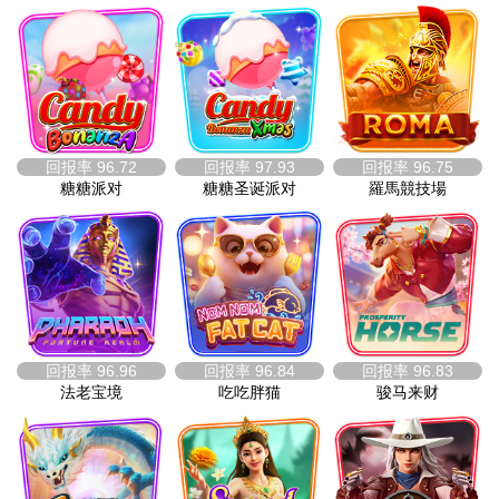
回报率
96.72
回报率
97.93
回报率
96.75
糖糖派对
糖糖圣诞派对
羅馬競技場
回报率
96.96
回报率
96.84
回报率
96.83
法老宝境
吃吃胖猫
骏马来财