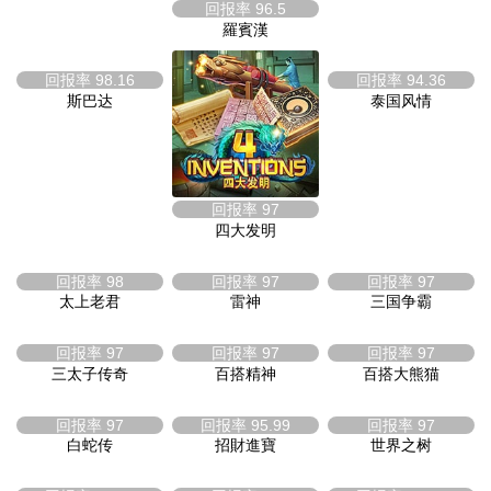
回报率
97
回报率
96.5
回报率
97
探险非洲
羅賓漢
银子弹连线
回报率
98.16
回报率
97
回报率
94.36
斯巴达
四大发明
泰国风情
回报率
98
回报率
97
回报率
97
太上老君
雷神
三国争霸