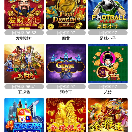
回报率
96.62
回报率
97
回报率
97
发财财神
四龙
足球小子
回报率
96.41
回报率
97
回报率
97
五虎将
阿拉丁
艺妓