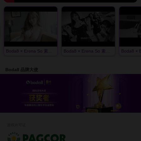
Boda8 × Erena So 素海霖 Boyfriend POV
Boda8 × Erena So 素海霖 Theme Song MV
Boda8 品牌大使
游戏许可证