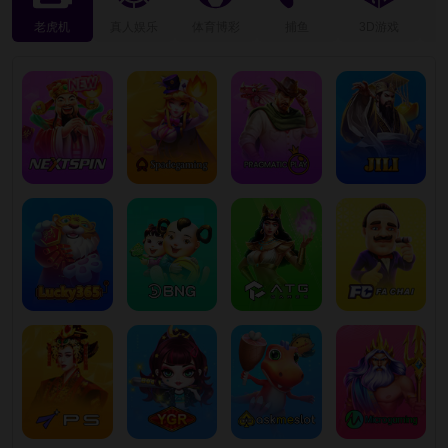
老虎机
真人娱乐
体育博彩
捕鱼
3D游戏