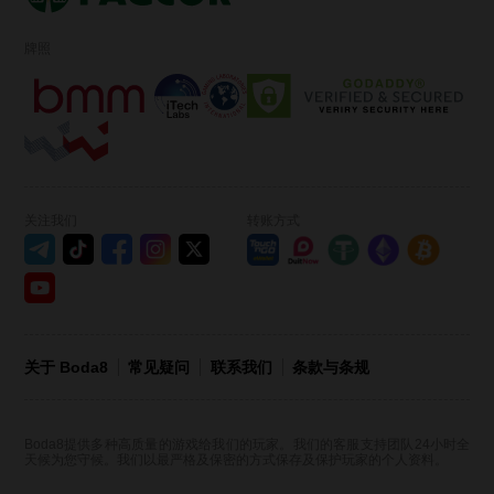
牌照
关注我们
转账方式
关于 Boda8
常见疑问
联系我们
条款与条规
Boda8提供多种高质量的游戏给我们的玩家。我们的客服支持团队24小时全
天候为您守候。我们以最严格及保密的方式保存及保护玩家的个人资料。