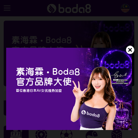
登录
注册